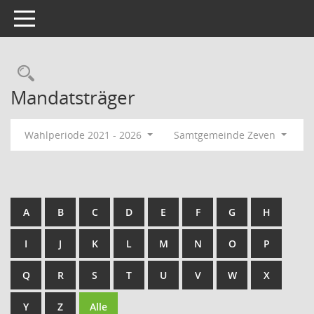
Toggle navigation
Rechercheauswahl
Mandatsträger
Wahlperiode 2021 - 2026
Samtgemeinde Zeven
A
B
C
D
E
F
G
H
I
J
K
L
M
N
O
P
Q
R
S
T
U
V
W
X
Y
Z
Alle