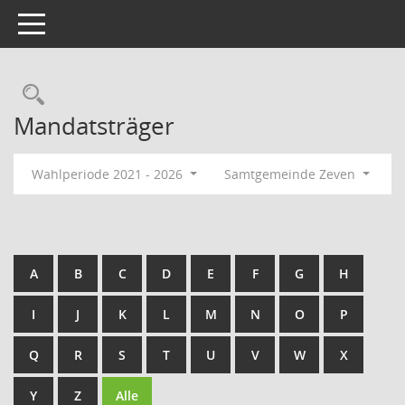
Toggle navigation
Rechercheauswahl
Mandatsträger
Wahlperiode 2021 - 2026
Samtgemeinde Zeven
A
B
C
D
E
F
G
H
I
J
K
L
M
N
O
P
Q
R
S
T
U
V
W
X
Y
Z
Alle