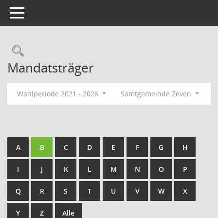
Toggle navigation
Rechercheauswahl
Mandatsträger
Wahlperiode 2021 - 2026
Samtgemeinde Zeven
A
B
C
D
E
F
G
H
I
J
K
L
M
N
O
P
Q
R
S
T
U
V
W
X
Y
Z
Alle