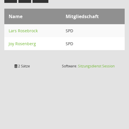
Name
Mitgliedschaft
Lars Rosebrock
SPD
Joy Rosenberg
SPD
(Wird in
2 Sätze
Software:
Sitzungsdienst
Session