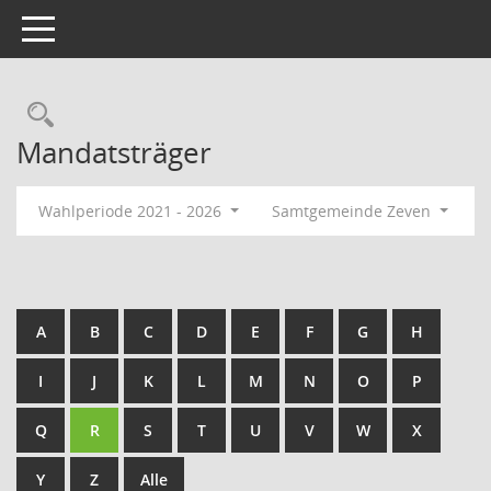
Toggle navigation
Rechercheauswahl
Mandatsträger
Wahlperiode 2021 - 2026
Samtgemeinde Zeven
A
B
C
D
E
F
G
H
I
J
K
L
M
N
O
P
Q
R
S
T
U
V
W
X
Y
Z
Alle