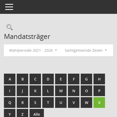
Toggle navigation
Rechercheauswahl
Mandatsträger
Wahlperiode 2021 - 2026
Samtgemeinde Zeven
A
B
C
D
E
F
G
H
I
J
K
L
M
N
O
P
Q
R
S
T
U
V
W
X
Y
Z
Alle