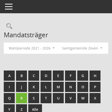
Toggle navigation
Rechercheauswahl
Mandatsträger
Wahlperiode 2021 - 2026
Samtgemeinde Zeven
A
B
C
D
E
F
G
H
I
J
K
L
M
N
O
P
Q
R
S
T
U
V
W
X
Y
Z
Alle