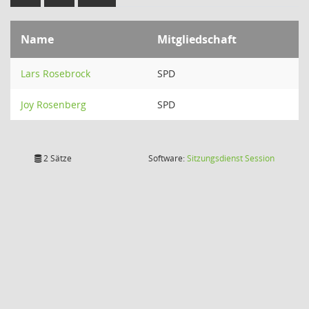
Name
Mitgliedschaft
Lars Rosebrock
SPD
Joy Rosenberg
SPD
(Wird in
2 Sätze
Software:
Sitzungsdienst
Session