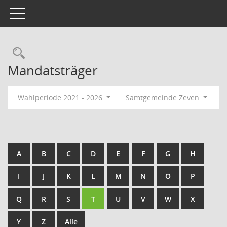
Toggle navigation
Rechercheauswahl
Mandatsträger
Wahlperiode 2021 - 2026
Samtgemeinde Zeven
A
B
C
D
E
F
G
H
I
J
K
L
M
N
O
P
Q
R
S
T
U
V
W
X
Y
Z
Alle