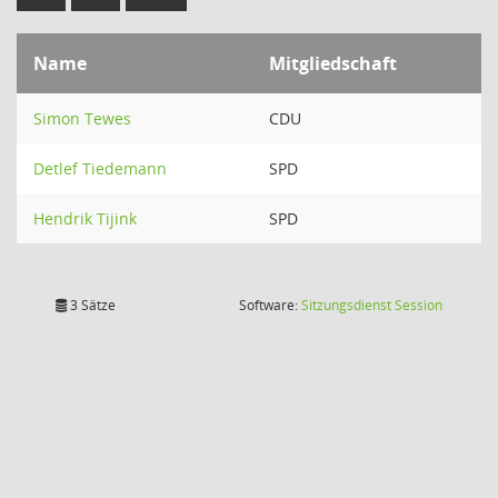
Name
Mitgliedschaft
Simon Tewes
CDU
Detlef Tiedemann
SPD
Hendrik Tijink
SPD
(Wird in
3 Sätze
Software:
Sitzungsdienst
Session