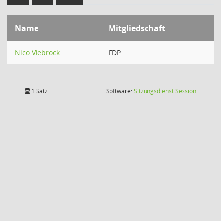
Name
Mitgliedschaft
Nico Viebrock
FDP
(Wird in
1 Satz
Software:
Sitzungsdienst
Session