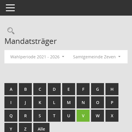
Toggle navigation
Rechercheauswahl
Mandatsträger
Wahlperiode 2021 - 2026
Samtgemeinde Zeven
A
B
C
D
E
F
G
H
I
J
K
L
M
N
O
P
Q
R
S
T
U
V
W
X
Y
Z
Alle