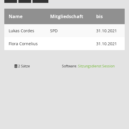
Name
Mitgliedschaft
bis
Lukas Cordes
SPD
31.10.2021
Flora Cornelius
31.10.2021
(Wird in
2 Sätze
Software:
Sitzungsdienst
Session