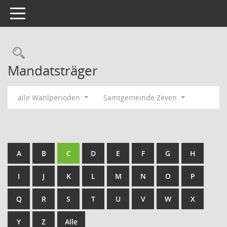
Toggle navigation
Rechercheauswahl
Mandatsträger
alle Wahlperioden
Samtgemeinde Zeven
A
B
C
D
E
F
G
H
I
J
K
L
M
N
O
P
Q
R
S
T
U
V
W
X
Y
Z
Alle