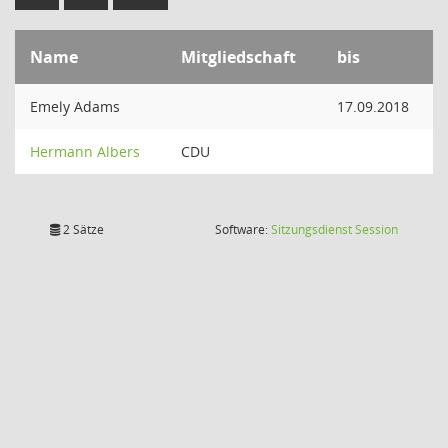
Name
Mitgliedschaft
bis
Emely Adams
17.09.2018
Hermann Albers
CDU
(Wird in
2 Sätze
Software:
Sitzungsdienst
Session