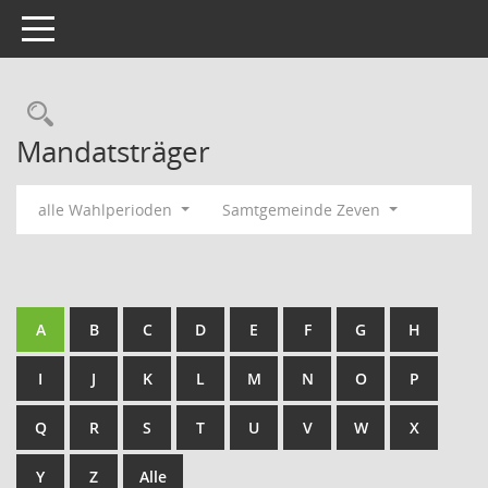
Toggle navigation
Rechercheauswahl
Mandatsträger
alle Wahlperioden
Samtgemeinde Zeven
A
B
C
D
E
F
G
H
I
J
K
L
M
N
O
P
Q
R
S
T
U
V
W
X
Y
Z
Alle