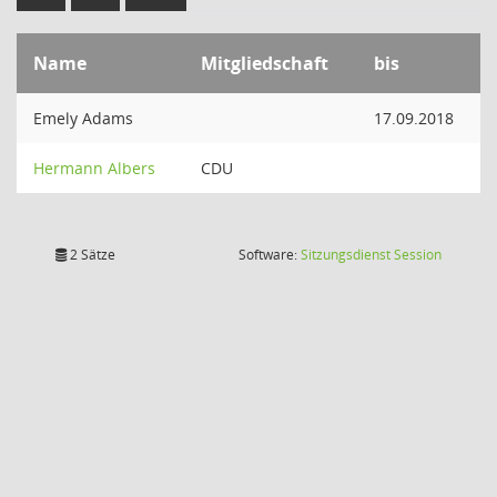
Name
Mitgliedschaft
bis
Emely Adams
17.09.2018
Hermann Albers
CDU
(Wird in
2 Sätze
Software:
Sitzungsdienst
Session