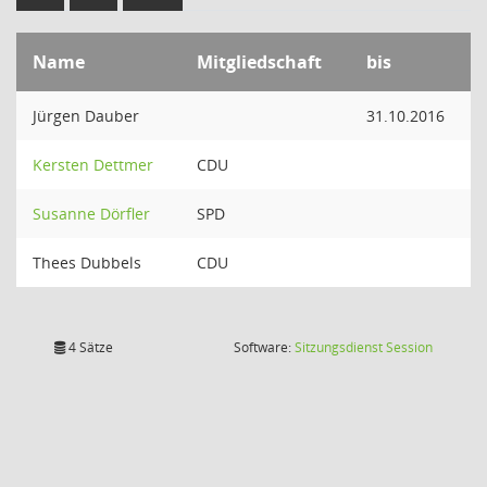
Name
Mitgliedschaft
bis
Jürgen Dauber
31.10.2016
Kersten Dettmer
CDU
Susanne Dörfler
SPD
Thees Dubbels
CDU
(Wird in
4 Sätze
Software:
Sitzungsdienst
Session