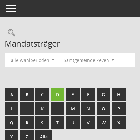
Toggle navigation
Rechercheauswahl
Mandatsträger
alle Wahlperioden
Samtgemeinde Zeven
A
B
C
D
E
F
G
H
I
J
K
L
M
N
O
P
Q
R
S
T
U
V
W
X
Y
Z
Alle