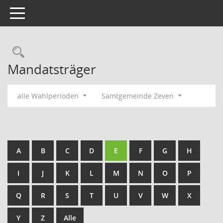
Toggle navigation
Rechercheauswahl
Mandatsträger
alle Wahlperioden
Samtgemeinde Zeven
A
B
C
D
E
F
G
H
I
J
K
L
M
N
O
P
Q
R
S
T
U
V
W
X
Y
Z
Alle