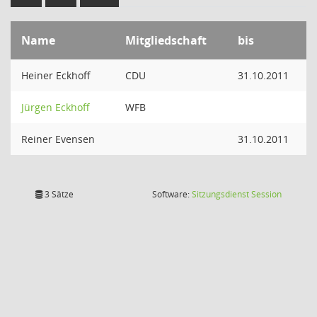
Name
Mitgliedschaft
bis
Heiner Eckhoff
CDU
31.10.2011
Jürgen Eckhoff
WFB
Reiner Evensen
31.10.2011
(Wird in
3 Sätze
Software:
Sitzungsdienst
Session