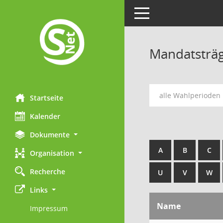
Toggle navigation
Mandatsträ
alle Wahlperioden
Startseite
Kalender
Dokumente
A
B
C
Organisation
Recherche
U
V
W
Links
Name
Impressum