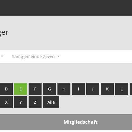
ger
Samtgemeinde Zeven
D
E
F
G
H
I
J
K
L
X
Y
Z
Alle
Mitgliedschaft