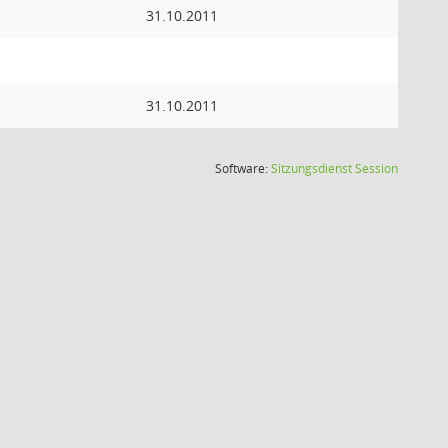
31.10.2011
31.10.2011
(Wird in
Software:
Sitzungsdienst
Session