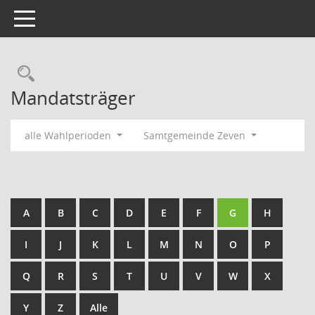
Toggle navigation
Rechercheauswahl
Mandatsträger
alle Wahlperioden
Samtgemeinde Zeven
A
B
C
D
E
F
G
H
I
J
K
L
M
N
O
P
Q
R
S
T
U
V
W
X
Y
Z
Alle