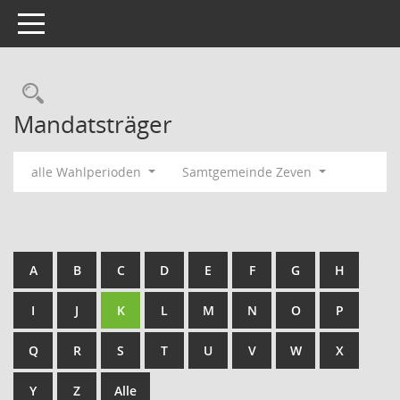
Toggle navigation
Rechercheauswahl
Mandatsträger
alle Wahlperioden
Samtgemeinde Zeven
A
B
C
D
E
F
G
H
I
J
K
L
M
N
O
P
Q
R
S
T
U
V
W
X
Y
Z
Alle