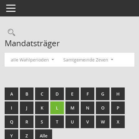
Toggle navigation
Rechercheauswahl
Mandatsträger
alle Wahlperioden
Samtgemeinde Zeven
A
B
C
D
E
F
G
H
I
J
K
L
M
N
O
P
Q
R
S
T
U
V
W
X
Y
Z
Alle