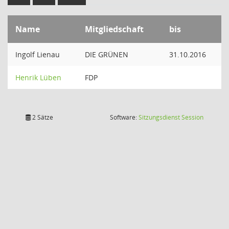
Name
Mitgliedschaft
bis
Ingolf Lienau
DIE GRÜNEN
31.10.2016
Henrik Lüben
FDP
(Wird in
2 Sätze
Software:
Sitzungsdienst
Session