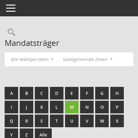
Toggle navigation
Rechercheauswahl
Mandatsträger
alle Wahlperioden
Samtgemeinde Zeven
A
B
C
D
E
F
G
H
I
J
K
L
M
N
O
P
Q
R
S
T
U
V
W
X
Y
Z
Alle