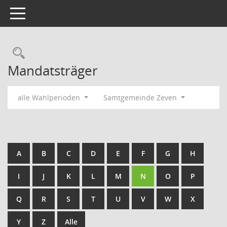
Toggle navigation
Rechercheauswahl
Mandatsträger
alle Wahlperioden
Samtgemeinde Zeven
A
B
C
D
E
F
G
H
I
J
K
L
M
N
O
P
Q
R
S
T
U
V
W
X
Y
Z
Alle