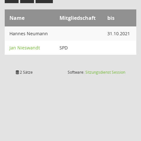
Name
Mitgliedschaft
bis
Hannes Neumann
31.10.2021
Jan Nieswandt
SPD
(Wird in
2 Sätze
Software:
Sitzungsdienst
Session