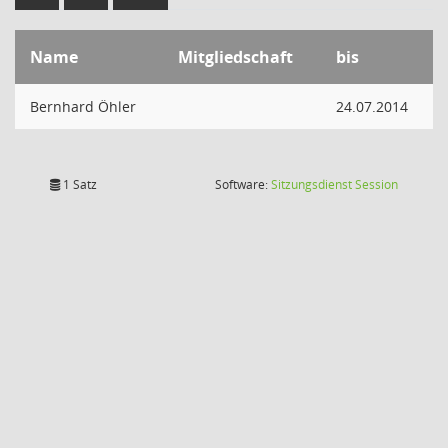
Name
Mitgliedschaft
bis
Bernhard Öhler
24.07.2014
(Wird in
1 Satz
Software:
Sitzungsdienst
Session