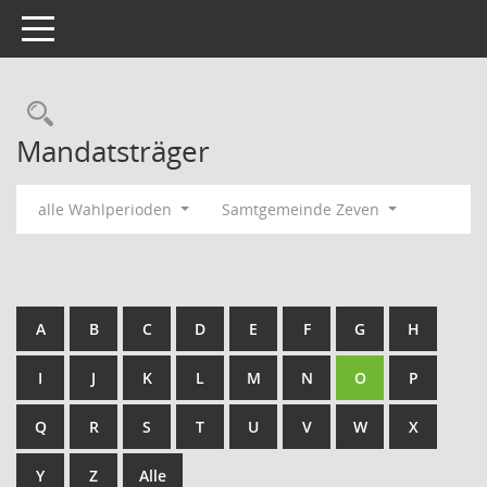
Toggle navigation
Rechercheauswahl
Mandatsträger
alle Wahlperioden
Samtgemeinde Zeven
A
B
C
D
E
F
G
H
I
J
K
L
M
N
O
P
Q
R
S
T
U
V
W
X
Y
Z
Alle