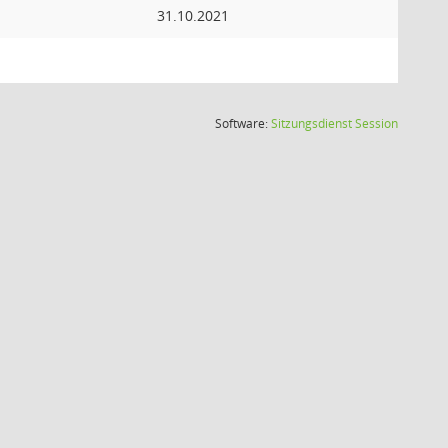
31.10.2021
(Wird in
Software:
Sitzungsdienst
Session