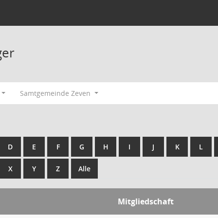
ger
Samtgemeinde Zeven
D
E
F
G
H
I
J
K
L
X
Y
Z
Alle
Mitgliedschaft