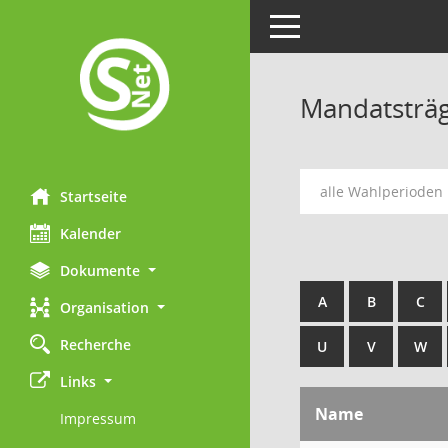
Toggle navigation
Mandatsträ
alle Wahlperioden
Startseite
Kalender
Dokumente
A
B
C
Organisation
Recherche
U
V
W
Links
Name
Impressum