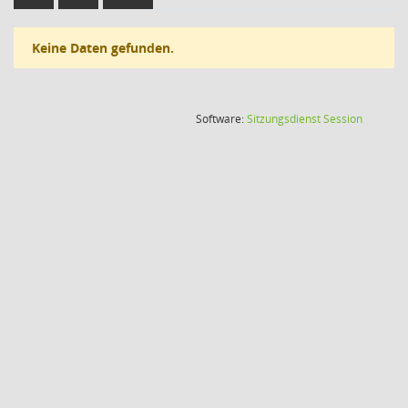
Keine Daten gefunden.
(Wird in
Software:
Sitzungsdienst
Session