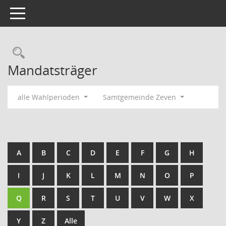
Toggle navigation
Rechercheauswahl
Mandatsträger
alle Wahlperioden
Samtgemeinde Zeven
A
B
C
D
E
F
G
H
I
J
K
L
M
N
O
P
Q
R
S
T
U
V
W
X
Y
Z
Alle