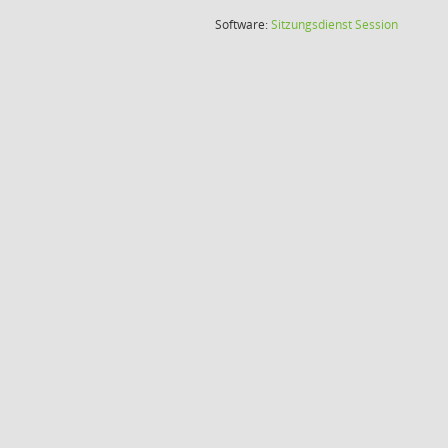
(Wird in
Software:
Sitzungsdienst
Session