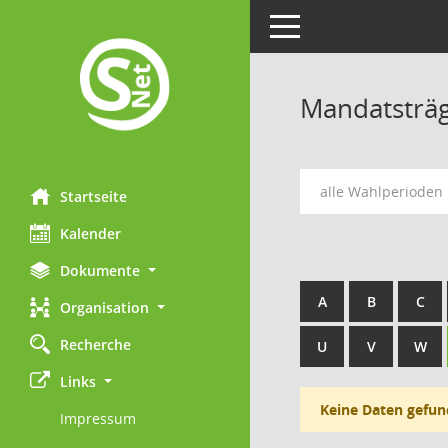
Toggle navigation
Mandatsträ
alle Wahlperioden
Startseite
Kalender
Dokumente
A
B
C
Organisation
Recherche
U
V
W
Links
Keine Daten gefun
Impressum