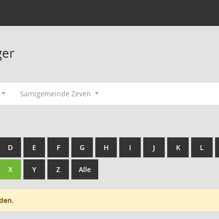
ger
Samtgemeinde Zeven
D
E
F
G
H
I
J
K
L
X
Y
Z
Alle
den.