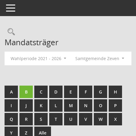
Toggle navigation
Rechercheauswahl
Mandatsträger
Wahlperiode 2021 - 2026
Samtgemeinde Zeven
A
B
C
D
E
F
G
H
I
J
K
L
M
N
O
P
Q
R
S
T
U
V
W
X
Y
Z
Alle