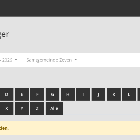
ger
- 2026
Samtgemeinde Zeven
D
E
F
G
H
I
J
K
L
X
Y
Z
Alle
den.