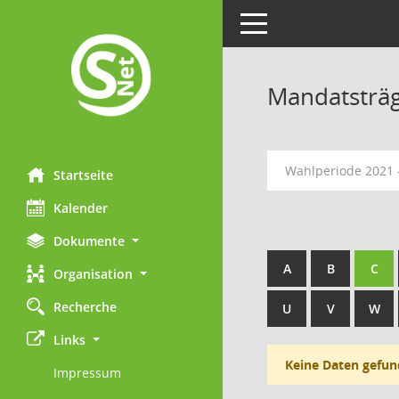
Toggle navigation
Mandatsträ
Wahlperiode 2021 
Startseite
Kalender
Dokumente
A
B
C
Organisation
Recherche
U
V
W
Links
Keine Daten gefun
Impressum