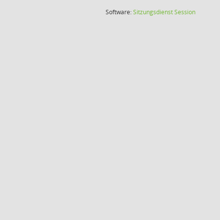
(Wird in
Software:
Sitzungsdienst
Session