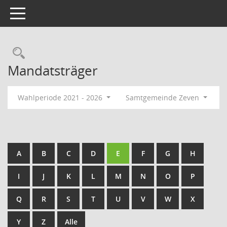
Toggle navigation
Rechercheauswahl
Mandatsträger
Wahlperiode 2021 - 2026
Samtgemeinde Zeven
A
B
C
D
E
F
G
H
I
J
K
L
M
N
O
P
Q
R
S
T
U
V
W
X
Y
Z
Alle