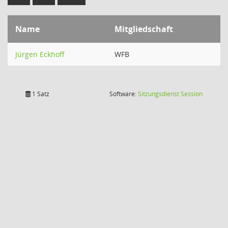
Name
Mitgliedschaft
Jürgen Eckhoff
WFB
(Wird in
1 Satz
Software:
Sitzungsdienst
Session