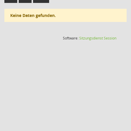
Keine Daten gefunden.
(Wird in
Software:
Sitzungsdienst
Session