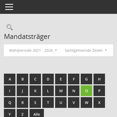
Toggle navigation
Rechercheauswahl
Mandatsträger
Wahlperiode 2021 - 2026
Samtgemeinde Zeven
A
B
C
D
E
F
G
H
I
J
K
L
M
N
O
P
Q
R
S
T
U
V
W
X
Y
Z
Alle