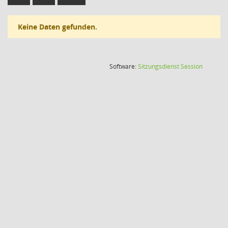
Keine Daten gefunden.
(Wird in
Software:
Sitzungsdienst
Session