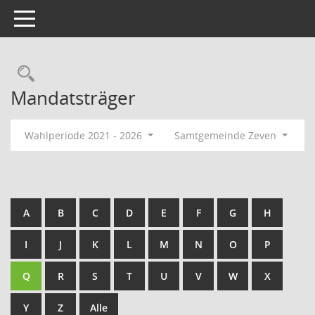
Toggle navigation
Rechercheauswahl
Mandatsträger
Wahlperiode 2021 - 2026
Samtgemeinde Zeven
A
B
C
D
E
F
G
H
I
J
K
L
M
N
O
P
Q
R
S
T
U
V
W
X
Y
Z
Alle