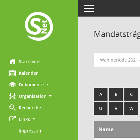
Toggle navigation
Mandatsträ
Wahlperiode 2021 
Startseite
Kalender
Dokumente
A
B
C
Organisation
Recherche
U
V
W
Links
Name
Impressum