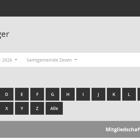
ger
- 2026
Samtgemeinde Zeven
D
E
F
G
H
I
J
K
L
X
Y
Z
Alle
Mitgliedschaf