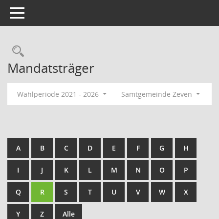
Toggle navigation
Rechercheauswahl
Mandatsträger
Wahlperiode 2021 - 2026
Samtgemeinde Zeven
A
B
C
D
E
F
G
H
I
J
K
L
M
N
O
P
Q
R
S
T
U
V
W
X
Y
Z
Alle