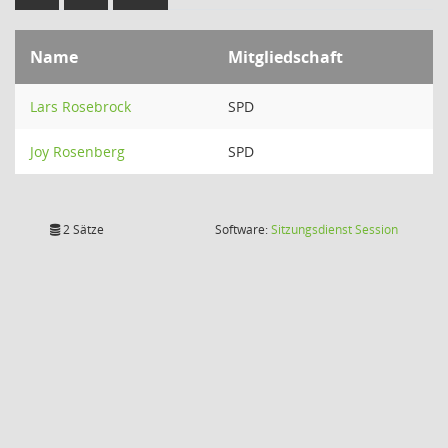
Name
Mitgliedschaft
Lars Rosebrock
SPD
Joy Rosenberg
SPD
(Wird in
2 Sätze
Software:
Sitzungsdienst
Session