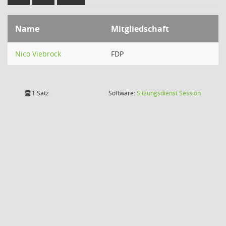
Name
Mitgliedschaft
Nico Viebrock
FDP
(Wird in
1 Satz
Software:
Sitzungsdienst
Session