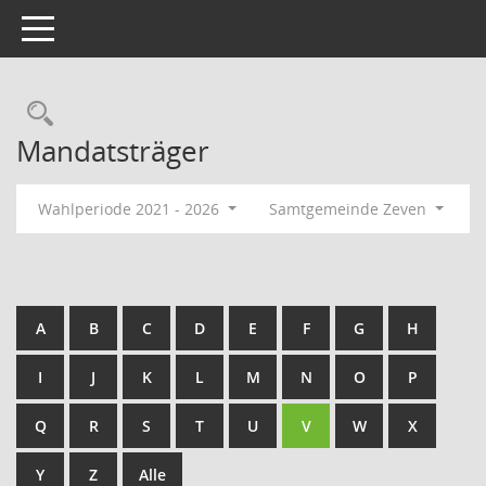
Toggle navigation
Rechercheauswahl
Mandatsträger
Wahlperiode 2021 - 2026
Samtgemeinde Zeven
A
B
C
D
E
F
G
H
I
J
K
L
M
N
O
P
Q
R
S
T
U
V
W
X
Y
Z
Alle