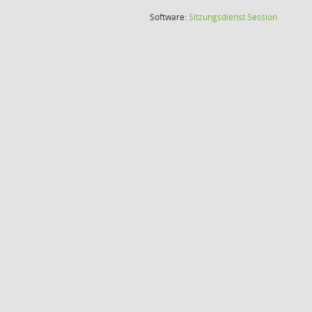
(Wird in
Software:
Sitzungsdienst
Session