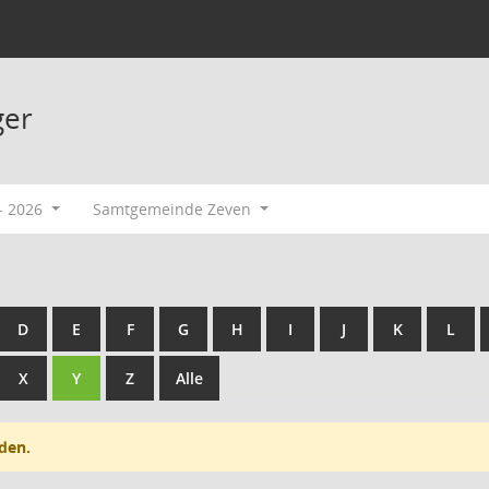
ger
- 2026
Samtgemeinde Zeven
D
E
F
G
H
I
J
K
L
X
Y
Z
Alle
den.