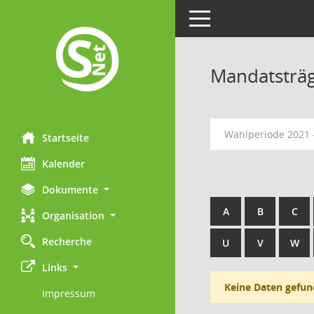
Toggle navigation
Mandatsträ
Wahlperiode 2021 
Startseite
Kalender
Dokumente
A
B
C
Organisation
Recherche
U
V
W
Links
Keine Daten gefun
Impressum