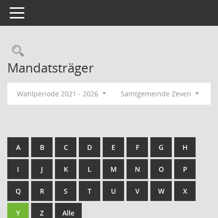
Toggle navigation
Rechercheauswahl
Mandatsträger
Wahlperiode 2021 - 2026
Samtgemeinde Zeven
A
B
C
D
E
F
G
H
I
J
K
L
M
N
O
P
Q
R
S
T
U
V
W
X
Y
Z
Alle