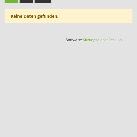
Keine Daten gefunden.
(Wird in
Software:
Sitzungsdienst
Session