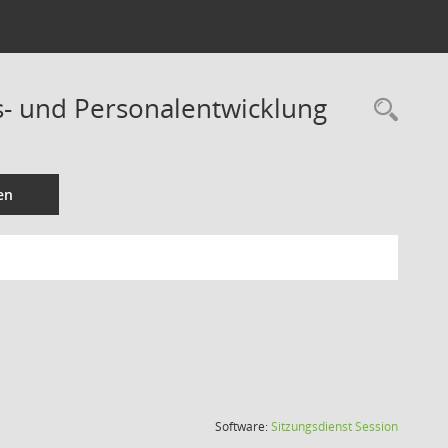
ns- und Personalentwicklung
Rec
en
(Wird in
Software:
Sitzungsdienst
Session