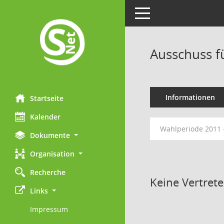
Toggle navigation
Ausschuss f
Informationen
Startseite
Kalender
Wahlperiode 2011 
Dokumente
Organisation
Recherche
Keine Vertret
Links
Impressum