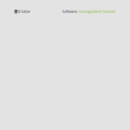
(Wird in
8 Sätze
Software:
Sitzungsdienst
Session