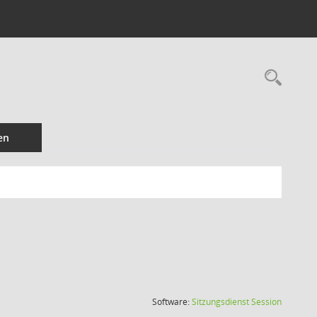
Rec
en
(Wird in
Software:
Sitzungsdienst
Session