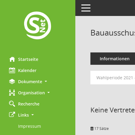
Toggle navigation
Bauausschu
Informationen
Startseite
Kalender
Wahlperiode 2021 
Dokumente
Organisation
Recherche
Keine Vertret
Links
Impressum
17 Sätze