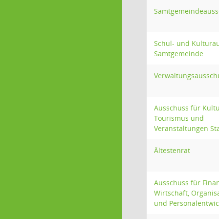
Samtgemeindeauss
Schul- und Kultura
Samtgemeinde
Verwaltungsausschu
Ausschuss für Kultu
Tourismus und
Veranstaltungen St
Ältestenrat
Ausschuss für Fina
Wirtschaft, Organis
und Personalentwi