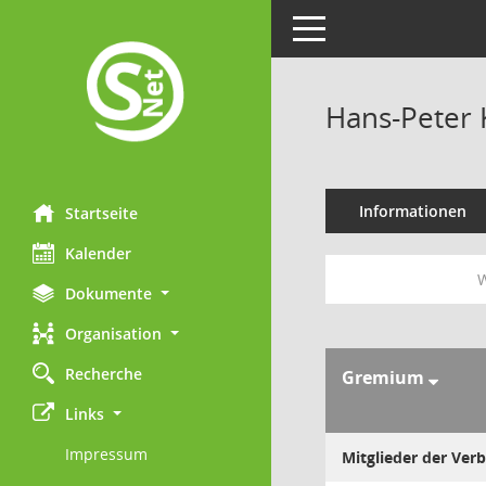
Toggle navigation
Hans-Peter 
Informationen
Startseite
Kalender
W
Dokumente
Organisation
Recherche
Gremium
Links
Impressum
Mitglieder der Ve