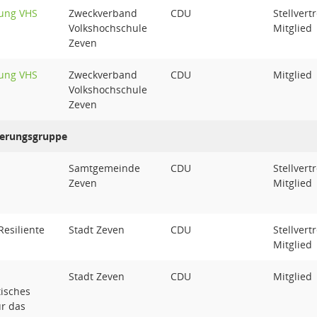
ung VHS
Zweckverband
CDU
Stellvert
Volkshochschule
Mitglied
Zeven
ung VHS
Zweckverband
CDU
Mitglied
Volkshochschule
Zeven
uerungsgruppe
Samtgemeinde
CDU
Stellvert
Zeven
Mitglied
esiliente
Stadt Zeven
CDU
Stellvert
Mitglied
Stadt Zeven
CDU
Mitglied
tisches
ür das