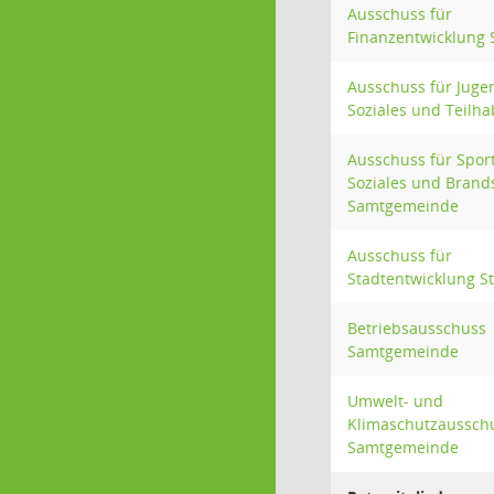
Ausschuss für
Finanzentwicklung 
Ausschuss für Jugen
Soziales und Teilha
Ausschuss für Sport
Soziales und Brand
Samtgemeinde
Ausschuss für
Stadtentwicklung S
Betriebsausschuss
Samtgemeinde
Umwelt- und
Klimaschutzaussch
Samtgemeinde