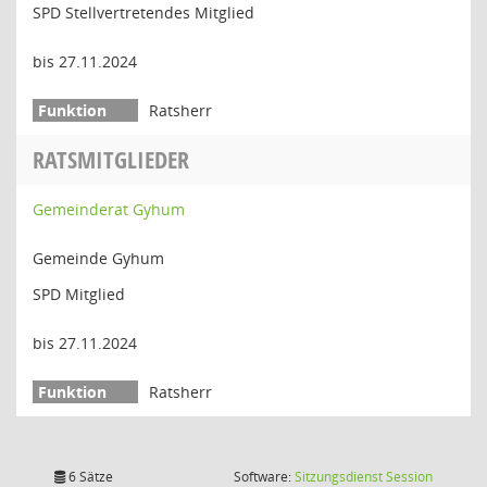
SPD Stellvertretendes Mitglied
bis 27.11.2024
Ratsherr
RATSMITGLIEDER
Gemeinderat Gyhum
Gemeinde Gyhum
SPD Mitglied
bis 27.11.2024
Ratsherr
(Wird in
6 Sätze
Software:
Sitzungsdienst
Session