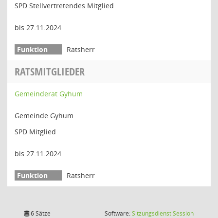
SPD Stellvertretendes Mitglied
bis 27.11.2024
Ratsherr
RATSMITGLIEDER
Gemeinderat Gyhum
Gemeinde Gyhum
SPD Mitglied
bis 27.11.2024
Ratsherr
(Wird in
6 Sätze
Software:
Sitzungsdienst
Session