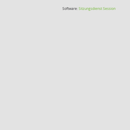
(Wird in
Software:
Sitzungsdienst
Session