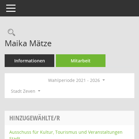
Toggle navigation
Rechercheauswahl
Maika Mätze
Informationen
Mitarbeit
Wahlperiode 2021 - 2026
Stadt Zeven
HINZUGEWÄHLTE/R
Ausschuss für Kultur, Tourismus und Veranstaltungen
Stadt