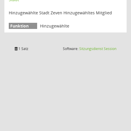
Hinzugewählte Stadt Zeven Hinzugewähltes Mitglied
Hinzugewählte
(Wird in
1 Satz
Software:
Sitzungsdienst
Session