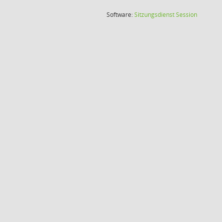
(Wird in
Software:
Sitzungsdienst
Session