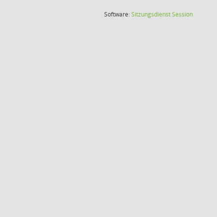
(Wird in
Software:
Sitzungsdienst
Session