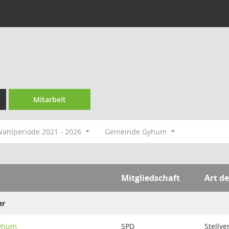
Mitarbeit
ahlperiode 2021 - 2026
Gemeinde Gyhum
Mitgliedschaft
Art de
er
Gyhum
SPD
Stellve