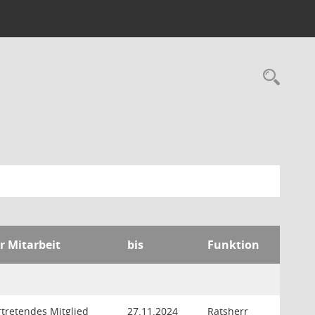
Rec
r Mitarbeit
bis
Funktion
rtretendes Mitglied
27.11.2024
Ratsherr