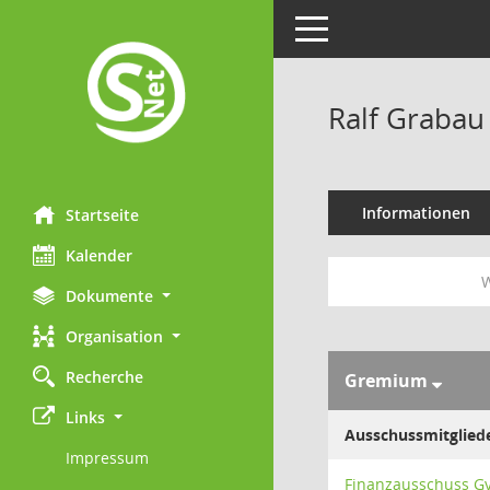
Toggle navigation
Ralf Grabau
Informationen
Startseite
Kalender
W
Dokumente
Organisation
Recherche
Gremium
Links
Ausschussmitglied
Impressum
Finanzausschuss 