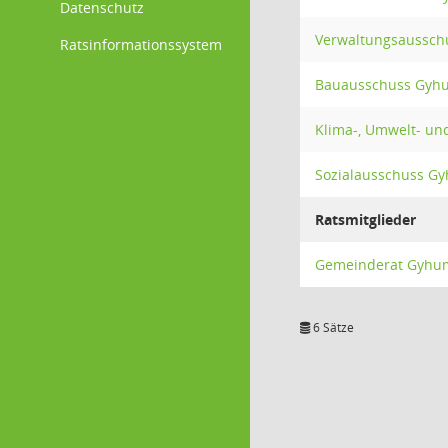
Datenschutz
Verwaltungsaussc
Ratsinformationssystem
Bauausschuss Gyh
Klima-, Umwelt- u
Sozialausschuss G
Ratsmitglieder
Gemeinderat Gyhu
6 Sätze