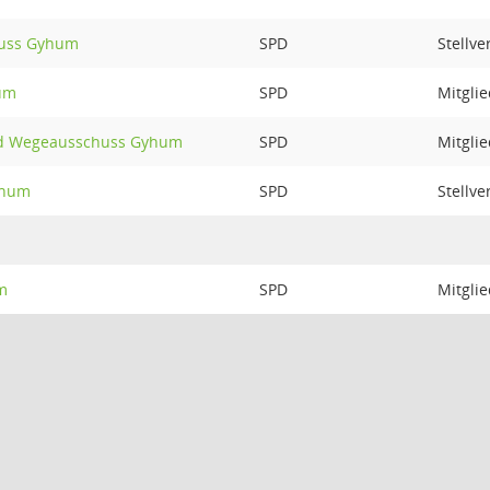
huss Gyhum
SPD
Stellve
um
SPD
Mitgli
nd Wegeausschuss Gyhum
SPD
Mitgli
yhum
SPD
Stellve
m
SPD
Mitgli