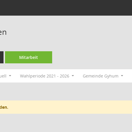
en
Mitarbeit
uell
Wahlperiode 2021 - 2026
Gemeinde Gyhum
den.