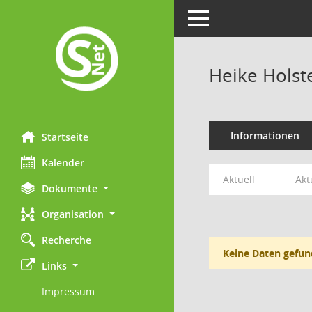
Toggle navigation
Heike Holst
Informationen
Startseite
Kalender
Aktuell
Akt
Dokumente
Organisation
Recherche
Keine Daten gefun
Links
Impressum