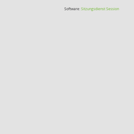
(Wird in
Software:
Sitzungsdienst
Session