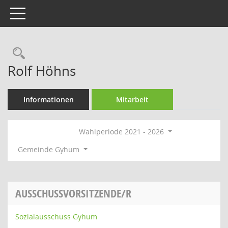
Toggle navigation
Rechercheauswahl
Rolf Höhns
Informationen
Mitarbeit
Wahlperiode 2021 - 2026
Gemeinde Gyhum
AUSSCHUSSVORSITZENDE/R
Sozialausschuss Gyhum