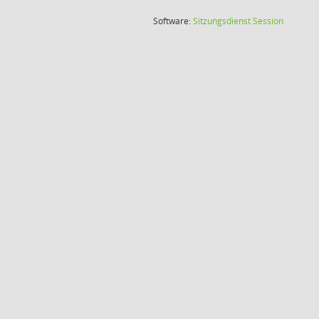
(Wird in
Software:
Sitzungsdienst
Session