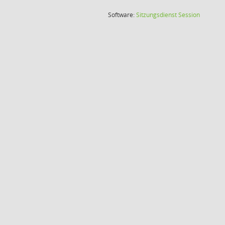
(Wird in
Software:
Sitzungsdienst
Session