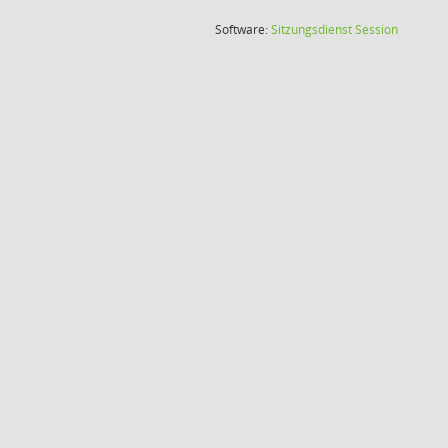
(Wird in
Software:
Sitzungsdienst
Session